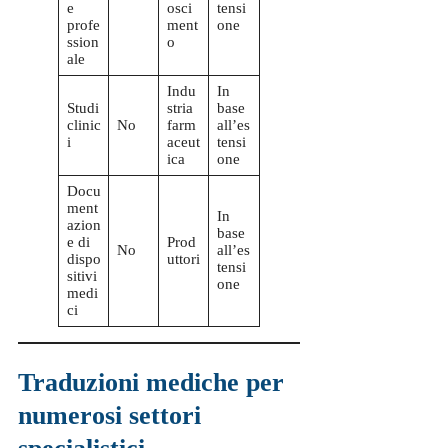
e
osci
tensi
profe
ment
one
ssion
o
ale
Indu
In
Studi
stria
base
clinic
No
farm
all’es
i
aceut
tensi
ica
one
Docu
ment
In
azion
base
e di
Prod
No
all’es
dispo
uttori
tensi
sitivi
one
medi
ci
Traduzioni mediche per
numerosi settori