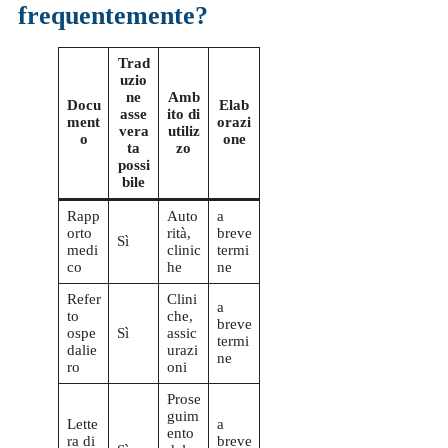
frequentemente?
Trad
uzio
ne
Amb
Docu
Elab
asse
ito di
ment
orazi
vera
utiliz
o
one
ta
zo
possi
bile
Rapp
Auto
a
orto
rità,
breve
Sì
medi
clinic
termi
co
he
ne
Refer
Clini
a
to
che,
breve
ospe
Sì
assic
termi
dalie
urazi
ne
ro
oni
Prose
guim
Lette
a
ento
ra di
breve