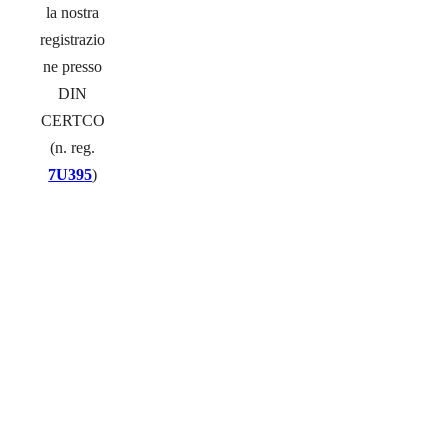
la nostra
registrazio
ne presso
DIN
CERTCO
(n. reg.
7U395
)