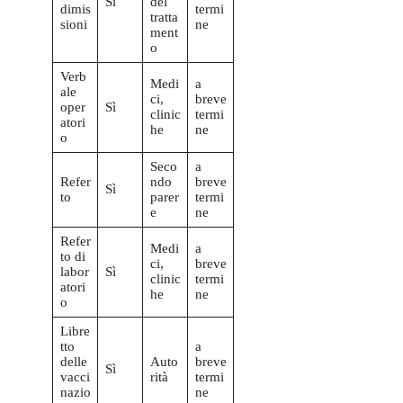
Sì
del
dimis
termi
tratta
sioni
ne
ment
o
Verb
Medi
a
ale
ci,
breve
oper
Sì
clinic
termi
atori
he
ne
o
Seco
a
Refer
ndo
breve
Sì
to
parer
termi
e
ne
Refer
Medi
a
to di
ci,
breve
labor
Sì
clinic
termi
atori
he
ne
o
Libre
tto
a
delle
Auto
breve
Sì
vacci
rità
termi
nazio
ne