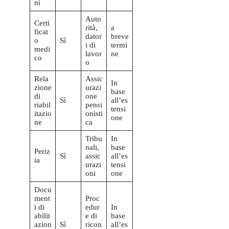
ni
Auto
Certi
rità,
a
ficat
dator
breve
o
Sì
i di
termi
medi
lavor
ne
co
o
Rela
Assic
In
zione
urazi
base
di
one
Sì
all’es
riabil
pensi
tensi
itazio
onisti
one
ne
ca
Tribu
In
nali,
base
Periz
Sì
assic
all’es
ia
urazi
tensi
oni
one
Docu
ment
Proc
i di
edur
In
abilit
e di
base
azion
Sì
ricon
all’es