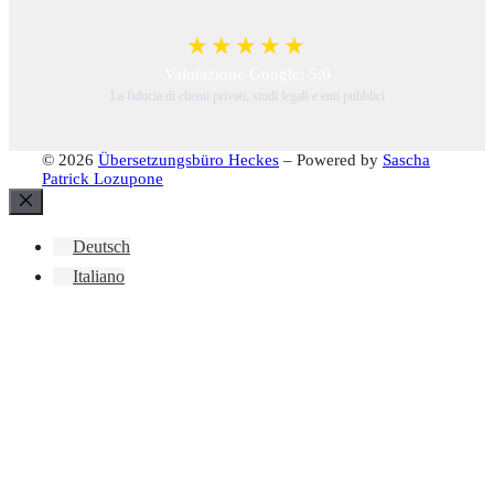
★★★★★
Valutazione Google: 5,0
La fiducia di clienti privati, studi legali e enti pubblici
© 2026
Übersetzungsbüro Heckes
– Powered by
Sascha
Patrick Lozupone
Chiudi
Deutsch
Italiano