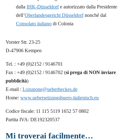
dalla
IHK-Düsseldorf
e autorizzato dalla Presidente
dell’
Oberlandesgericht Düsseldorf
nonché dal
Consolato italiano
di Colonia
Vorster Str. 23-25
D-47906 Kempen
Tel. : +49 (0)2152 / 9146701
Fax : +49 (0)2152 / 9146702 (
si prega di NON inviare
pubblicità
)
E-mail :
Lozupone@ueberheckes.de
Home:
www.uebersetzungsbuero-italienisch.eu
Codice fiscale: 11 115 5119 1652 57 0802
Partita IVA: DE192320537
Mi troverai facilmente…