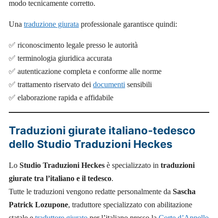
modo tecnicamente corretto.
Una
traduzione giurata
professionale garantisce quindi:
✅ riconoscimento legale presso le autorità
✅ terminologia giuridica accurata
✅ autenticazione completa e conforme alle norme
✅ trattamento riservato dei
documenti
sensibili
✅ elaborazione rapida e affidabile
Traduzioni giurate italiano-tedesco
dello Studio Traduzioni Heckes
Lo
Studio Traduzioni Heckes
è specializzato in
traduzioni
giurate tra l’italiano e il tedesco
.
Tutte le traduzioni vengono redatte personalmente da
Sascha
Patrick Lozupone
, traduttore specializzato con abilitazione
statale e
traduttore giurato
per l’italiano presso la
Corte d’Appello