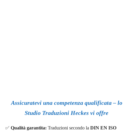
0
+
erfolgreich abgeschlossene Übersetzungsprojekte
0
+
Jahre Berufserfahrung
0
/7
Verfügbarkeit & Support
0
+
zufriedene Kunden sind unsere beste Referenz
Assicuratevi una competenza qualificata – lo
Studio Traduzioni Heckes vi offre
✅
Qualità
garantita
:
Traduzioni secondo la
DIN EN ISO