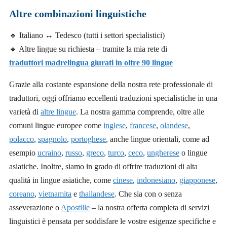
Altre combinazioni linguistiche
🔹 Italiano ↔ Tedesco (tutti i settori specialistici)
🔹 Altre lingue su richiesta – tramite la mia rete di
traduttori madrelingua giurati in oltre 90 lingue
Grazie alla costante espansione della nostra rete professionale di
traduttori, oggi offriamo eccellenti traduzioni specialistiche in una
varietà di
altre lingue
. La nostra gamma comprende, oltre alle
comuni lingue europee come
inglese
,
francese
,
olandese
,
polacco
,
spagnolo
,
portoghese
, anche lingue orientali, come ad
esempio
ucraino
,
russo
,
greco
,
turco
,
ceco
,
ungherese
o lingue
asiatiche. Inoltre, siamo in grado di offrire traduzioni di alta
qualità in lingue asiatiche, come
cinese
,
indonesiano
,
giapponese
,
coreano
,
vietnamita
e
thailandese
. Che sia con o senza
asseverazione o
Apostille
– la nostra offerta completa di servizi
linguistici è pensata per soddisfare le vostre esigenze specifiche e