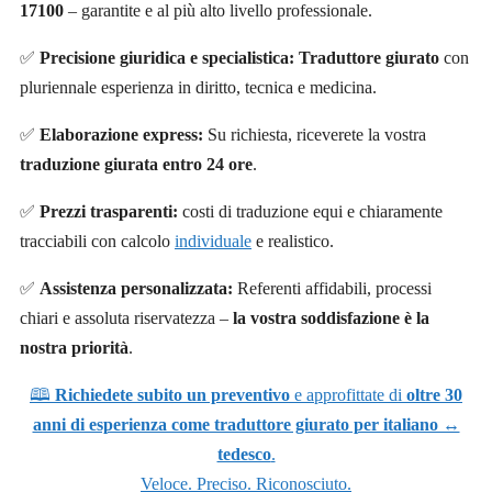
17100
– garantite e al più alto livello professionale.
✅
Precisione giuridica e specialistica:
Traduttore giurato
con
pluriennale esperienza in diritto, tecnica e medicina.
✅
Elaborazione express:
Su richiesta, riceverete la vostra
traduzione giurata entro 24 ore
.
✅
Prezzi trasparenti:
costi di traduzione equi e chiaramente
tracciabili con calcolo
individuale
e realistico.
✅
Assistenza personalizzata:
Referenti affidabili, processi
chiari e assoluta riservatezza –
la vostra soddisfazione è la
nostra priorità
.
🕮
Richiedete subito un preventivo
e approfittate di
oltre 30
anni di esperienza come traduttore giurato per italiano ↔
tedesco
.
Veloce. Preciso. Riconosciuto.