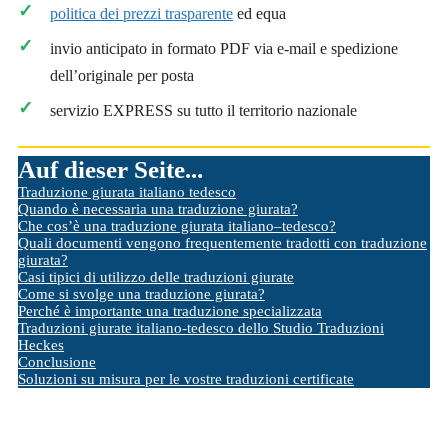
politica dei prezzi trasparente
ed equa
invio anticipato in formato PDF via e-mail e spedizione
dell’originale per posta
servizio EXPRESS su tutto il territorio nazionale
Auf dieser Seite...
Traduzione giurata italiano tedesco
Quando è necessaria una traduzione giurata?
Che cos’è una traduzione giurata italiano–tedesco?
Quali documenti vengono frequentemente tradotti con traduzione
giurata?
Casi tipici di utilizzo delle traduzioni giurate
Come si svolge una traduzione giurata?
Perché è importante una traduzione specializzata
Traduzioni giurate italiano-tedesco dello Studio Traduzioni
Heckes
Conclusione
Soluzioni su misura per le vostre traduzioni certificate