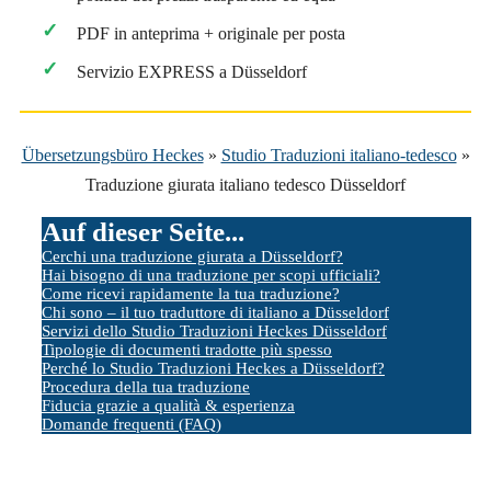
PDF in anteprima + originale per posta
Servizio EXPRESS a Düsseldorf
Übersetzungsbüro Heckes
»
Studio Traduzioni italiano-tedesco
»
Traduzione giurata italiano tedesco Düsseldorf
Auf dieser Seite...
Cerchi una traduzione giurata a Düsseldorf?
Hai bisogno di una traduzione per scopi ufficiali?
Come ricevi rapidamente la tua traduzione?
Chi sono – il tuo traduttore di italiano a Düsseldorf
Servizi dello Studio Traduzioni Heckes Düsseldorf
Tipologie di documenti tradotte più spesso
Perché lo Studio Traduzioni Heckes a Düsseldorf?
Procedura della tua traduzione
Fiducia grazie a qualità & esperienza
Domande frequenti (FAQ)