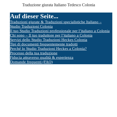
Traduzione giurata Italiano Tedesco Colonia
Auf dieser Seite...
Traduzioni giurate & Traduzioni specialistiche Italiano –
Studio Traduzioni Colonia
Il tuo Studio Traduzioni professionale per l’italiano a Colonia
Chi sono – Il tuo traduttore per l’italiano a Colonia
Servizi dello Studio Traduzioni Heckes Colonia
Tipi di documenti frequentemente tradotti
Perché lo Studio Traduzioni Heckes a Colonia?
Processo della tua traduzione
Fiducia attraverso qualità & esperienza
Domande frequenti (FAQ)